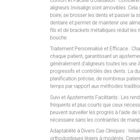
Confort et Facilité d’Utilisation : Contrai
aligneurs Invisalign sont amovibles. Cela 
boire, se brosser les dents et passer la s
dentaire et permet de maintenir une alime
fils et de brackets métalliques réduit les ri
bouche.
Traitement Personnalisé et Efficace : Ch
chaque patient, garantissant un ajustemen
généralement d'aligneurs toutes les une
progressifs et contrôlés des dents. La dur
planification précise, de nombreux patien
temps par rapport aux méthodes tradition
Suivi et Ajustements Facilitants : Les re
fréquents et plus courts que ceux nécessi
peuvent surveiller les progrès à l'aide d
nécessaire sans les contraintes de manipu
Adaptabilité à Divers Cas Cliniques : Initia
orthodontiques légers à modérés. Cepend