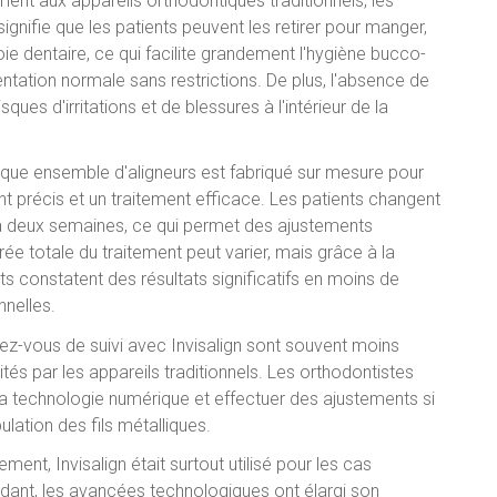
rement aux appareils orthodontiques traditionnels, les
signifie que les patients peuvent les retirer pour manger,
oie dentaire, ce qui facilite grandement l'hygiène bucco-
ntation normale sans restrictions. De plus, l'absence de
sques d'irritations et de blessures à l'intérieur de la
aque ensemble d'aligneurs est fabriqué sur mesure pour
t précis et un traitement efficace. Les patients changent
 à deux semaines, ce qui permet des ajustements
ée totale du traitement peut varier, mais grâce à la
ts constatent des résultats significatifs en moins de
nelles.
ndez-vous de suivi avec Invisalign sont souvent moins
tés par les appareils traditionnels. Les orthodontistes
e la technologie numérique et effectuer des ajustements si
lation des fils métalliques.
lement, Invisalign était surtout utilisé pour les cas
ant, les avancées technologiques ont élargi son