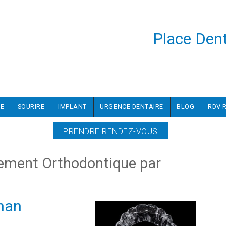
Place Dent
PE
SOURIRE
IMPLANT
URGENCE DENTAIRE
BLOG
RDV 
PRENDRE RENDEZ-VOUS
tement Orthodontique par
nan